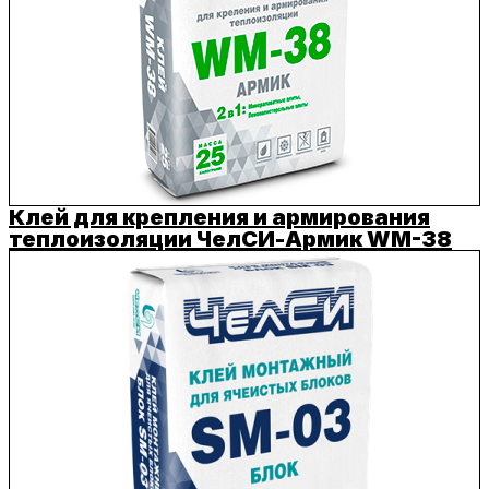
Клей для крепления и армирования
теплоизоляции ЧелСИ-Армик WM-38