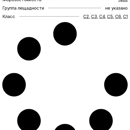
Группа лещадности
не указано
Класс
C2
,
C3
,
C4
,
C5
,
C6
,
С1