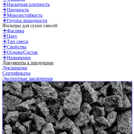
Насыпная плотность
Прочность
Морозостойкость
Группа лещадности
Фильтры для сухих смесей
Фасовка
Цвет
Тип смеси
Свойства
Основа/Состав
Назначение
Документы к продукции
Декларации
Сертификаты
Экспертные заключения